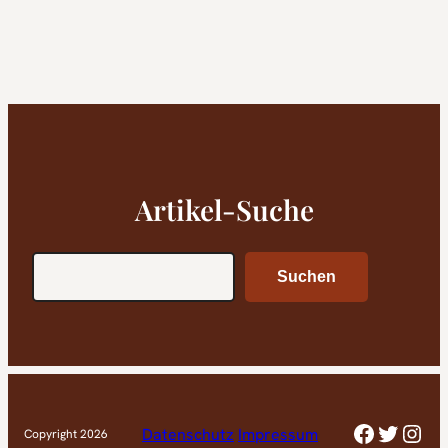
Artikel-Suche
Search
Suchen
Faceboo
Twitte
Inst
Datenschutz
Impressum
Copyright 2026