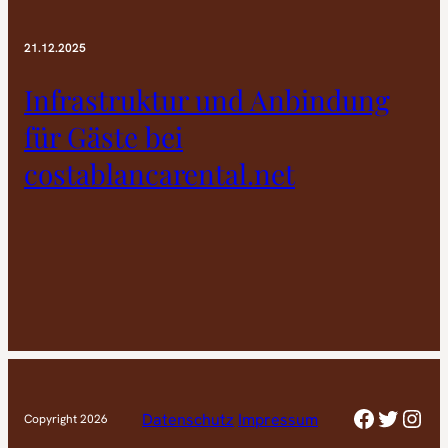
21.12.2025
Infrastruktur und Anbindung
für Gäste bei
costablancarental.net
Faceboo
Twitte
Inst
Datenschutz
Impressum
Copyright 2026