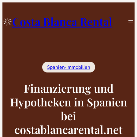
Zum
Inhalt
Costa Blanca Rental
springen
Spanien-Immobilien
Finanzierung und
Hypotheken in Spanien
bei
costablancarental.net